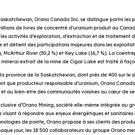
 Saskatchewan, Orano Canada Inc. se distingue parmi les 
 millions de livres de concentré d’uranium produit au Canad
les activités d’exploration, d’extraction et de traitemen
 et détient des participations majeures dans les exploita
on), McArthur River (30,2 %) et Key Lake (16,7 %). La coent
minerai extrait de la mine de Cigar Lake est traité à faç
la province de la Saskatchewan, dont près de 400 sur le s
 tant que producteur responsable d’uranium, Orano Canada 
té et au bien-être des communautés voisines au cœur de se
exclusive d’Orano Mining, société elle-même intégrée au g
ns visant à répondre aux enjeux énergétiques et sanitair
chnologies de pointe, Orano propose à ses clients des produ
Chaque jour, les 18 500 collaborateurs du groupe Orano m