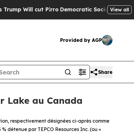
ill cut Pirro
Democratic Socialists of America 
View all
Provided by AGP
Share
gar Lake au Canada
on, respectivement désignées ci-après comme
e 5 % détenue par TEPCO Resources Inc. (ou «