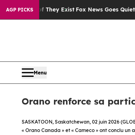
o Proof They Exist
Fox News Goes Quiet as 'Maga
AGP PICKS
Menu
Orano renforce sa parti
SASKATOON, Saskatchewan, 02 juin 2026 (GLOB
« Orano Canada » et « Cameco » ont conclu un ac