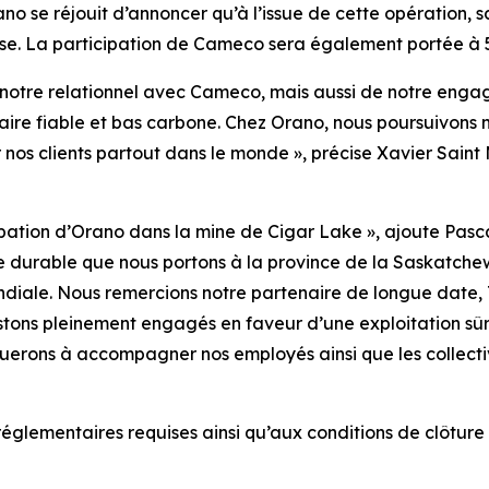
o se réjouit d’annoncer qu’à l’issue de cette opération, 
ise. La participation de Cameco sera également portée à 
notre relationnel avec Cameco, mais aussi de notre eng
re fiable et bas carbone. Chez Orano, nous poursuivons no
os clients partout dans le monde », précise Xavier Saint M
ation d’Orano dans la mine de Cigar Lake », ajoute Pasca
ce durable que nous portons à la province de la Saskatche
ondiale. Nous remercions notre partenaire de longue date, 
stons pleinement engagés en faveur d’une exploitation sûr
nuerons à accompagner nos employés ainsi que les collecti
glementaires requises ainsi qu’aux conditions de clôture h