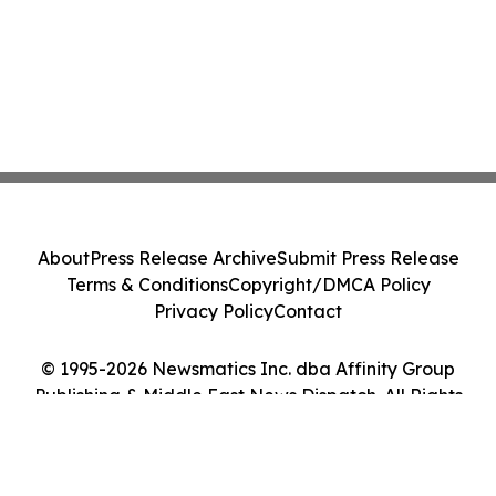
About
Press Release Archive
Submit Press Release
Terms & Conditions
Copyright/DMCA Policy
Privacy Policy
Contact
© 1995-2026 Newsmatics Inc. dba Affinity Group
Publishing & Middle East News Dispatch. All Rights
Reserved.
Cookie Settings / Your Privacy Choices